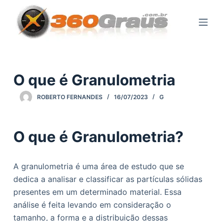
P
u
l
a
r
p
O que é Granulometria
a
ROBERTO FERNANDES
16/07/2023
G
r
a
o
O que é Granulometria?
c
o
n
A granulometria é uma área de estudo que se
t
dedica a analisar e classificar as partículas sólidas
e
presentes em um determinado material. Essa
ú
análise é feita levando em consideração o
d
tamanho, a forma e a distribuição dessas