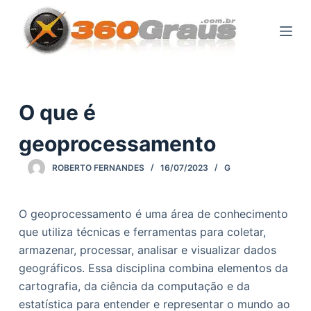
P
u
l
a
r
p
O que é
a
geoprocessamento
r
a
ROBERTO FERNANDES
16/07/2023
G
o
c
O geoprocessamento é uma área de conhecimento
o
que utiliza técnicas e ferramentas para coletar,
n
armazenar, processar, analisar e visualizar dados
t
geográficos. Essa disciplina combina elementos da
e
cartografia, da ciência da computação e da
ú
estatística para entender e representar o mundo ao
d