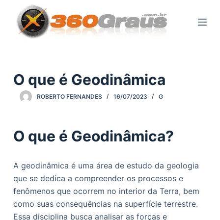
P
u
l
a
r
p
O que é Geodinâmica
a
ROBERTO FERNANDES
16/07/2023
G
r
a
o
O que é Geodinâmica?
c
o
n
A geodinâmica é uma área de estudo da geologia
t
que se dedica a compreender os processos e
e
fenômenos que ocorrem no interior da Terra, bem
ú
como suas consequências na superfície terrestre.
d
Essa disciplina busca analisar as forças e