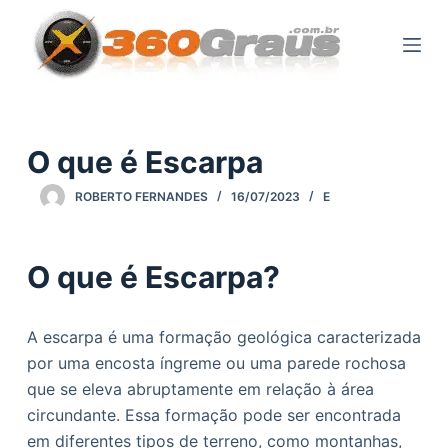
P
u
l
a
r
p
O que é Escarpa
a
ROBERTO FERNANDES
16/07/2023
E
r
a
o
O que é Escarpa?
c
o
n
A escarpa é uma formação geológica caracterizada
t
por uma encosta íngreme ou uma parede rochosa
e
que se eleva abruptamente em relação à área
ú
circundante. Essa formação pode ser encontrada
d
em diferentes tipos de terreno, como montanhas,