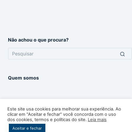
Não achou o que procura?
No
results
Quem somos
Este site usa cookies para melhorar sua experiência. Ao
clicar em "Aceitar e fechar" você concorda com o uso
dos cookies, termos e políticas do site.
Leia mais
Copyright © 2026 -
360 Graus
. Todos os direitos
Aceitar e fechar