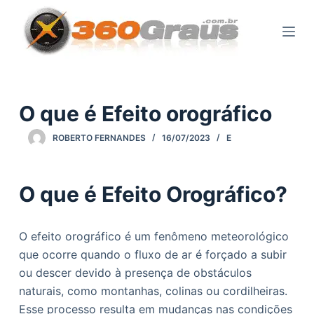
P
u
l
a
r
p
O que é Efeito orográfico
a
ROBERTO FERNANDES
16/07/2023
E
r
a
o
O que é Efeito Orográfico?
c
o
n
O efeito orográfico é um fenômeno meteorológico
t
que ocorre quando o fluxo de ar é forçado a subir
e
ou descer devido à presença de obstáculos
ú
naturais, como montanhas, colinas ou cordilheiras.
d
Esse processo resulta em mudanças nas condições