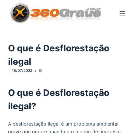
P
u
l
a
r
p
O que é Desflorestação
a
ilegal
r
a
16/07/2023
D
o
c
O que é Desflorestação
o
n
ilegal?
t
e
ú
A desflorestação ilegal é um problema ambiental
d
grave que ocorre quando a remoção de árvores e