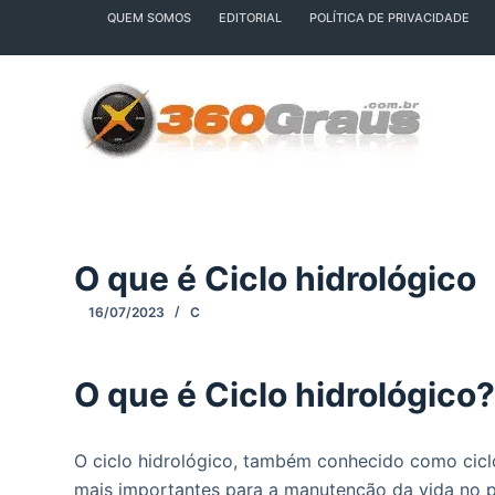
QUEM SOMOS
EDITORIAL
POLÍTICA DE PRIVACIDADE
P
u
l
a
r
p
a
r
a
O que é Ciclo hidrológico
o
c
16/07/2023
C
o
n
O que é Ciclo hidrológico
t
e
ú
O ciclo hidrológico, também conhecido como cic
d
mais importantes para a manutenção da vida no p