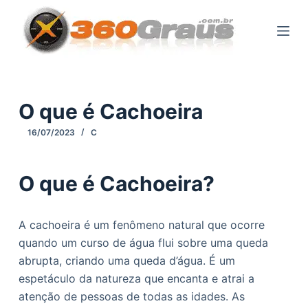
P
u
l
a
r
p
O que é Cachoeira
a
16/07/2023
C
r
a
o
O que é Cachoeira?
c
o
A cachoeira é um fenômeno natural que ocorre
n
quando um curso de água flui sobre uma queda
t
abrupta, criando uma queda d’água. É um
e
espetáculo da natureza que encanta e atrai a
ú
atenção de pessoas de todas as idades. As
d