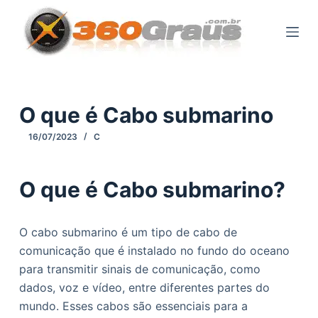
P
u
l
a
r
p
O que é Cabo submarino
a
16/07/2023
C
r
a
o
O que é Cabo submarino?
c
o
O cabo submarino é um tipo de cabo de
n
comunicação que é instalado no fundo do oceano
t
para transmitir sinais de comunicação, como
e
dados, voz e vídeo, entre diferentes partes do
ú
mundo. Esses cabos são essenciais para a
d