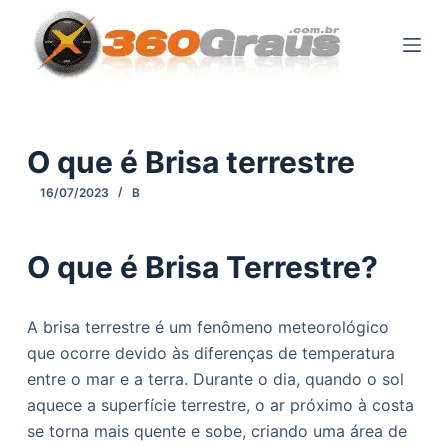
P
u
l
a
r
p
O que é Brisa terrestre
a
16/07/2023
B
r
a
o
O que é Brisa Terrestre?
c
o
A brisa terrestre é um fenômeno meteorológico
n
que ocorre devido às diferenças de temperatura
t
entre o mar e a terra. Durante o dia, quando o sol
e
aquece a superfície terrestre, o ar próximo à costa
ú
se torna mais quente e sobe, criando uma área de
d