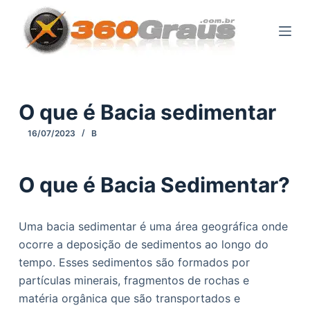
P
u
l
a
r
p
O que é Bacia sedimentar
a
16/07/2023
B
r
a
o
O que é Bacia Sedimentar?
c
o
Uma bacia sedimentar é uma área geográfica onde
n
ocorre a deposição de sedimentos ao longo do
t
tempo. Esses sedimentos são formados por
e
partículas minerais, fragmentos de rochas e
ú
matéria orgânica que são transportados e
d