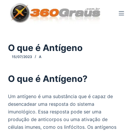
P
u
l
a
r
p
O que é Antígeno
a
15/07/2023
A
r
a
o
O que é Antígeno?
c
o
Um antígeno é uma substância que é capaz de
n
desencadear uma resposta do sistema
t
imunológico. Essa resposta pode ser uma
e
produção de anticorpos ou uma ativação de
ú
células imunes, como os linfócitos. Os antígenos
d