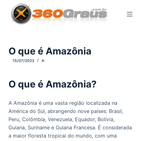
P
u
l
a
r
p
O que é Amazônia
a
15/07/2023
A
r
a
o
O que é Amazônia?
c
o
A Amazônia é uma vasta região localizada na
n
América do Sul, abrangendo nove países: Brasil,
t
Peru, Colômbia, Venezuela, Equador, Bolívia,
e
Guiana, Suriname e Guiana Francesa. É considerada
ú
a maior floresta tropical do mundo, com uma
d