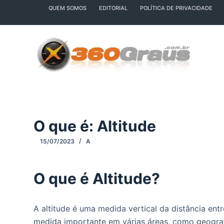
QUEM SOMOS
EDITORIAL
POLÍTICA DE PRIVACIDADE
P
u
l
a
r
p
a
r
a
O que é: Altitude
o
c
15/07/2023
A
o
n
O que é Altitude?
t
e
ú
A altitude é uma medida vertical da distância ent
d
medida importante em várias áreas, como geograf