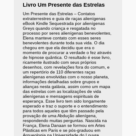
Livro Um Presente das Estrelas
Um Presente das Estrelas – Contatos
extraterrestres e guia de raças alienígenas
eBook Kindle Sequestrada por alienígenas
Greys quando criança e resgatada no
processo por seres alienígenas benevolentes,
Elena manteve contato com esses seres
benevolentes durante toda sua vida. O dia
chegou em que ela decidiu que era o
momento de procurar a verdade o fez através
de hipnose quântica. O resultado é esse livro,
ricamente ilustrado com seus próprios
desenhos, com revelações fora do comum, e
um repertório de 110 diferentes raças
alienígenas envolvidas com o nosso planeta,
informações detalhadas sobre grupos e
alianças nesta galáxia, assim como um mapa
das estrelas com as localizações de vida
alienígenas e mensagens espirituais de
esperança. Esse livro tem sido longamente
esperado e traz o suporte e o entendimento
para todos aqueles que têm passado pela
provação de uma Abdução alienígena,
respondendo muitas perguntas. Nascida na
França, Elena Danaan se formou em Artes
Plásticas em Paris e se pós-graduou em
Arqueologia na Universidade do Louvre.