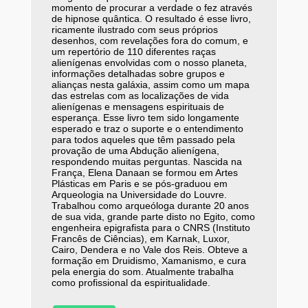
momento de procurar a verdade o fez através
de hipnose quântica. O resultado é esse livro,
ricamente ilustrado com seus próprios
desenhos, com revelações fora do comum, e
um repertório de 110 diferentes raças
alienígenas envolvidas com o nosso planeta,
informações detalhadas sobre grupos e
alianças nesta galáxia, assim como um mapa
das estrelas com as localizações de vida
alienígenas e mensagens espirituais de
esperança. Esse livro tem sido longamente
esperado e traz o suporte e o entendimento
para todos aqueles que têm passado pela
provação de uma Abdução alienígena,
respondendo muitas perguntas. Nascida na
França, Elena Danaan se formou em Artes
Plásticas em Paris e se pós-graduou em
Arqueologia na Universidade do Louvre.
Trabalhou como arqueóloga durante 20 anos
de sua vida, grande parte disto no Egito, como
engenheira epigrafista para o CNRS (Instituto
Francês de Ciências), em Karnak, Luxor,
Cairo, Dendera e no Vale dos Reis. Obteve a
formação em Druidismo, Xamanismo, e cura
pela energia do som. Atualmente trabalha
como profissional da espiritualidade.