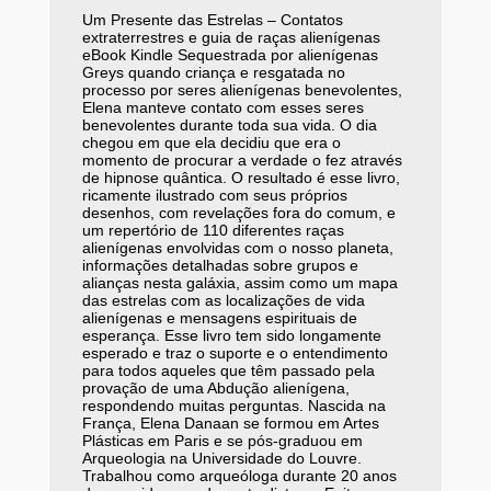
Um Presente das Estrelas – Contatos
extraterrestres e guia de raças alienígenas
eBook Kindle Sequestrada por alienígenas
Greys quando criança e resgatada no
processo por seres alienígenas benevolentes,
Elena manteve contato com esses seres
benevolentes durante toda sua vida. O dia
chegou em que ela decidiu que era o
momento de procurar a verdade o fez através
de hipnose quântica. O resultado é esse livro,
ricamente ilustrado com seus próprios
desenhos, com revelações fora do comum, e
um repertório de 110 diferentes raças
alienígenas envolvidas com o nosso planeta,
informações detalhadas sobre grupos e
alianças nesta galáxia, assim como um mapa
das estrelas com as localizações de vida
alienígenas e mensagens espirituais de
esperança. Esse livro tem sido longamente
esperado e traz o suporte e o entendimento
para todos aqueles que têm passado pela
provação de uma Abdução alienígena,
respondendo muitas perguntas. Nascida na
França, Elena Danaan se formou em Artes
Plásticas em Paris e se pós-graduou em
Arqueologia na Universidade do Louvre.
Trabalhou como arqueóloga durante 20 anos