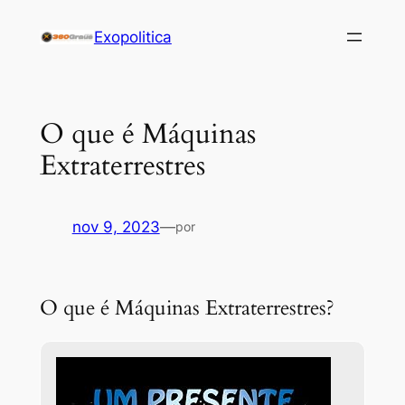
Pular
Exopolitica
para
o
conteúdo
O que é Máquinas
Extraterrestres
nov 9, 2023
—
por
O que é Máquinas Extraterrestres?