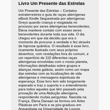
Livro Um Presente das Estrelas
Um Presente das Estrelas – Contatos
extraterrestres e guia de raças alienígenas
eBook Kindle Sequestrada por alienígenas
Greys quando criança e resgatada no
processo por seres alienígenas benevolentes,
Elena manteve contato com esses seres
benevolentes durante toda sua vida. O dia
chegou em que ela decidiu que era o
momento de procurar a verdade o fez através
de hipnose quântica. O resultado é esse livro,
ricamente ilustrado com seus próprios
desenhos, com revelações fora do comum, e
um repertório de 110 diferentes raças
alienígenas envolvidas com o nosso planeta,
informações detalhadas sobre grupos e
alianças nesta galáxia, assim como um mapa
das estrelas com as localizações de vida
alienígenas e mensagens espirituais de
esperança. Esse livro tem sido longamente
esperado e traz o suporte e o entendimento
para todos aqueles que têm passado pela
provação de uma Abdução alienígena,
respondendo muitas perguntas. Nascida na
França, Elena Danaan se formou em Artes
Plásticas em Paris e se pós-graduou em
Arqueologia na Universidade do Louvre.