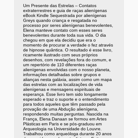
Um Presente das Estrelas – Contatos
extraterrestres e guia de raças alienígenas
eBook Kindle Sequestrada por alienígenas
Greys quando criança e resgatada no
processo por seres alienígenas benevolentes,
Elena manteve contato com esses seres
benevolentes durante toda sua vida. O dia
chegou em que ela decidiu que era o
momento de procurar a verdade o fez através
de hipnose quântica. O resultado é esse livro,
ricamente ilustrado com seus próprios
desenhos, com revelações fora do comum, e
um repertório de 110 diferentes raças
alienígenas envolvidas com o nosso planeta,
informações detalhadas sobre grupos e
alianças nesta galáxia, assim como um mapa
das estrelas com as localizações de vida
alienígenas e mensagens espirituais de
esperança. Esse livro tem sido longamente
esperado e traz o suporte e o entendimento
para todos aqueles que têm passado pela
provação de uma Abdução alienígena,
respondendo muitas perguntas. Nascida na
França, Elena Danaan se formou em Artes
Plásticas em Paris e se pós-graduou em
Arqueologia na Universidade do Louvre.
Trabalhou como arqueóloga durante 20 anos