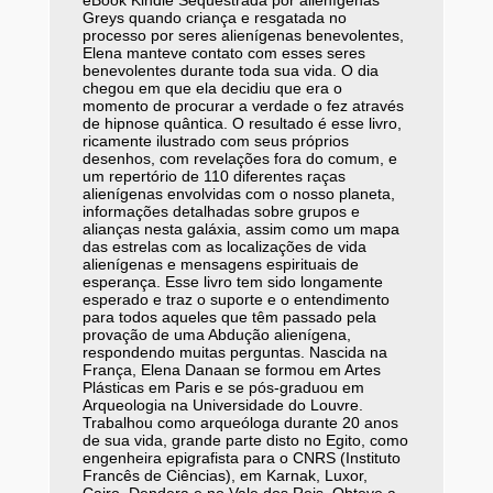
eBook Kindle Sequestrada por alienígenas
Greys quando criança e resgatada no
processo por seres alienígenas benevolentes,
Elena manteve contato com esses seres
benevolentes durante toda sua vida. O dia
chegou em que ela decidiu que era o
momento de procurar a verdade o fez através
de hipnose quântica. O resultado é esse livro,
ricamente ilustrado com seus próprios
desenhos, com revelações fora do comum, e
um repertório de 110 diferentes raças
alienígenas envolvidas com o nosso planeta,
informações detalhadas sobre grupos e
alianças nesta galáxia, assim como um mapa
das estrelas com as localizações de vida
alienígenas e mensagens espirituais de
esperança. Esse livro tem sido longamente
esperado e traz o suporte e o entendimento
para todos aqueles que têm passado pela
provação de uma Abdução alienígena,
respondendo muitas perguntas. Nascida na
França, Elena Danaan se formou em Artes
Plásticas em Paris e se pós-graduou em
Arqueologia na Universidade do Louvre.
Trabalhou como arqueóloga durante 20 anos
de sua vida, grande parte disto no Egito, como
engenheira epigrafista para o CNRS (Instituto
Francês de Ciências), em Karnak, Luxor,