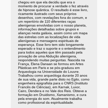
chegou em que ela decidiu que era o
momento de procurar a verdade o fez através
de hipnose quântica. O resultado é esse livro,
ricamente ilustrado com seus próprios
desenhos, com revelações fora do comum, e
um repertório de 110 diferentes raças
alienígenas envolvidas com o nosso planeta,
informações detalhadas sobre grupos e
alianças nesta galáxia, assim como um mapa
das estrelas com as localizações de vida
alienígenas e mensagens espirituais de
esperança. Esse livro tem sido longamente
esperado e traz o suporte e o entendimento
para todos aqueles que têm passado pela
provação de uma Abdução alienígena,
respondendo muitas perguntas. Nascida na
França, Elena Danaan se formou em Artes
Plásticas em Paris e se pós-graduou em
Arqueologia na Universidade do Louvre.
Trabalhou como arqueóloga durante 20 anos
de sua vida, grande parte disto no Egito, como
engenheira epigrafista para o CNRS (Instituto
Francês de Ciências), em Karnak, Luxor,
Cairo, Dendera e no Vale dos Reis. Obteve a
formação em Druidismo, Xamanismo, e cura
pela energia do som. Atualmente trabalha
como profissional da espiritualidade.