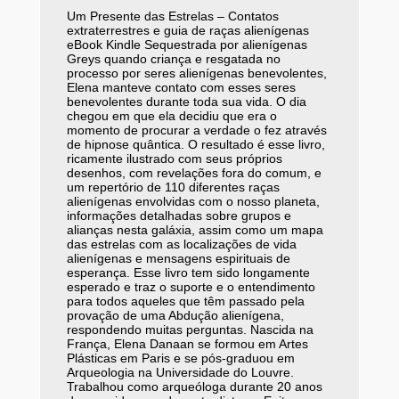
Um Presente das Estrelas – Contatos
extraterrestres e guia de raças alienígenas
eBook Kindle Sequestrada por alienígenas
Greys quando criança e resgatada no
processo por seres alienígenas benevolentes,
Elena manteve contato com esses seres
benevolentes durante toda sua vida. O dia
chegou em que ela decidiu que era o
momento de procurar a verdade o fez através
de hipnose quântica. O resultado é esse livro,
ricamente ilustrado com seus próprios
desenhos, com revelações fora do comum, e
um repertório de 110 diferentes raças
alienígenas envolvidas com o nosso planeta,
informações detalhadas sobre grupos e
alianças nesta galáxia, assim como um mapa
das estrelas com as localizações de vida
alienígenas e mensagens espirituais de
esperança. Esse livro tem sido longamente
esperado e traz o suporte e o entendimento
para todos aqueles que têm passado pela
provação de uma Abdução alienígena,
respondendo muitas perguntas. Nascida na
França, Elena Danaan se formou em Artes
Plásticas em Paris e se pós-graduou em
Arqueologia na Universidade do Louvre.
Trabalhou como arqueóloga durante 20 anos