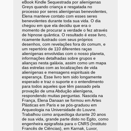
eBook Kindle Sequestrada por alienígenas
Greys quando criança e resgatada no
processo por seres alienígenas benevolentes,
Elena manteve contato com esses seres
benevolentes durante toda sua vida. O dia
chegou em que ela decidiu que era o
momento de procurar a verdade o fez através
de hipnose quântica. O resultado é esse livro,
ricamente ilustrado com seus próprios
desenhos, com revelações fora do comum, e
um repertório de 110 diferentes raças
alienígenas envolvidas com o nosso planeta,
informações detalhadas sobre grupos e
alianças nesta galáxia, assim como um mapa
das estrelas com as localizações de vida
alienígenas e mensagens espirituais de
esperança. Esse livro tem sido longamente
esperado e traz o suporte e o entendimento
para todos aqueles que têm passado pela
provação de uma Abdução alienígena,
respondendo muitas perguntas. Nascida na
França, Elena Danaan se formou em Artes
Plásticas em Paris e se pós-graduou em
Arqueologia na Universidade do Louvre.
Trabalhou como arqueóloga durante 20 anos
de sua vida, grande parte disto no Egito, como
engenheira epigrafista para o CNRS (Instituto
Francês de Ciências), em Karnak, Luxor,