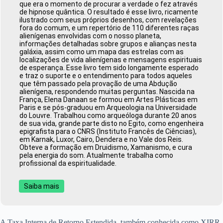
que era o momento de procurar a verdade o fez através
de hipnose quântica. O resultado é esse livro, ricamente
ilustrado com seus próprios desenhos, com revelações
fora do comum, e um repertório de 110 diferentes raças
alienígenas envolvidas com o nosso planeta,
informações detalhadas sobre grupos e alianças nesta
galáxia, assim como um mapa das estrelas com as
localizações de vida alienígenas e mensagens espirituais
de esperança. Esse livro tem sido longamente esperado
e traz o suporte e o entendimento para todos aqueles
que têm passado pela provação de uma Abdução
alienígena, respondendo muitas perguntas. Nascida na
França, Elena Danaan se formou em Artes Plásticas em
Paris e se pós-graduou em Arqueologia na Universidade
do Louvre. Trabalhou como arqueóloga durante 20 anos
de sua vida, grande parte disto no Egito, como engenheira
epigrafista para o CNRS (Instituto Francês de Ciências),
em Karnak, Luxor, Cairo, Dendera e no Vale dos Reis.
Obteve a formação em Druidismo, Xamanismo, e cura
pela energia do som. Atualmente trabalha como
profissional da espiritualidade.
Saiba mais
A Taxa Interna de Retorno Estendida, também conhecida como XIRR