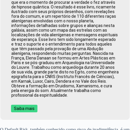
que era o momento de procurar a verdade o fez através
de hipnose quântica. O resultado é esse livro, ricamente
ilustrado com seus próprios desenhos, com revelações
fora do comum, e um repertório de 110 diferentes raças
alienígenas envolvidas com o nosso planeta,
informações detalhadas sobre grupos e alianças nesta
galáxia, assim como um mapa das estrelas com as
localizações de vida alienígenas e mensagens espirituais
de esperança. Esse livro tem sido longamente esperado
e traz o suporte e o entendimento para todos aqueles
que têm passado pela provação de uma Abdução
alienígena, respondendo muitas perguntas. Nascida na
França, Elena Danaan se formou em Artes Plásticas em
Paris e se pós-graduou em Arqueologia na Universidade
do Louvre. Trabalhou como arqueóloga durante 20 anos
de sua vida, grande parte disto no Egito, como engenheira
epigrafista para o CNRS (Instituto Francês de Ciências),
em Karnak, Luxor, Cairo, Dendera e no Vale dos Reis.
Obteve a formação em Druidismo, Xamanismo, e cura
pela energia do som. Atualmente trabalha como
profissional da espiritualidade.
Saiba mais
O Default Risk, também conhecido como risco de inadimplência, é um