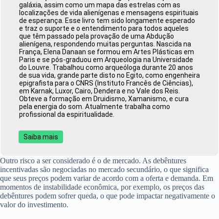
galáxia, assim como um mapa das estrelas com as
localizações de vida alienígenas e mensagens espirituais
de esperança. Esse livro tem sido longamente esperado
e traz o suporte e o entendimento para todos aqueles
que têm passado pela provação de uma Abdução
alienígena, respondendo muitas perguntas. Nascida na
França, Elena Danaan se formou em Artes Plásticas em
Paris e se pós-graduou em Arqueologia na Universidade
do Louvre. Trabalhou como arqueóloga durante 20 anos
de sua vida, grande parte disto no Egito, como engenheira
epigrafista para o CNRS (Instituto Francês de Ciências),
em Karnak, Luxor, Cairo, Dendera e no Vale dos Reis.
Obteve a formação em Druidismo, Xamanismo, e cura
pela energia do som. Atualmente trabalha como
profissional da espiritualidade.
Saiba mais
Outro risco a ser considerado é o de mercado. As debêntures
incentivadas são negociadas no mercado secundário, o que significa
que seus preços podem variar de acordo com a oferta e demanda. Em
momentos de instabilidade econômica, por exemplo, os preços das
debêntures podem sofrer queda, o que pode impactar negativamente o
valor do investimento.