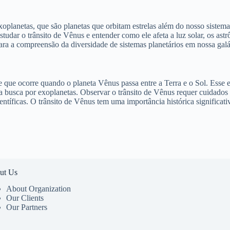
lanetas, que são planetas que orbitam estrelas além do nosso sistema so
 estudar o trânsito de Vênus e entender como ele afeta a luz solar, os a
para a compreensão da diversidade de sistemas planetários em nossa galá
que ocorre quando o planeta Vênus passa entre a Terra e o Sol. Esse e
a busca por exoplanetas. Observar o trânsito de Vênus requer cuidados e
ientíficas. O trânsito de Vênus tem uma importância histórica signific
ut Us
About Organization
Our Clients
Our Partners