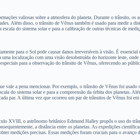
rmações valiosas sobre a atmosfera do planeta. Durante o trânsito, os 
dades. Além disso, o trânsito de Vênus também é usado para medir a dis
escala do sistema solar e para a calibração de outras técnicas de medi
tamente para o Sol pode causar danos irreversíveis à visão. É essencial 
 uma localização com uma visão desobstruída do horizonte leste, onde 
s especiais para a observação do trânsito de Vênus, oferecendo ao públi
ue vale a pena mencionar. Por exemplo, o trânsito de Vênus foi usado n
cala do sistema solar e para a compreensão da órbita dos planetas. Alé
cada par. A última vez que ocorreu um par de trânsitos de Vênus foi em
culo XVIII, o astrônomo britânico Edmund Halley propôs o uso do trânsi
onsequentemente, a distância entre os planetas. As expedições científic
bter medições precisas. Essas medições foram cruciais para o avanço d