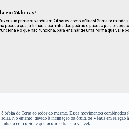
da em 24 horas!
zer sua primeira venda em 24 horas como afiliado! Primeiro milhão ao
 pessoa que já trilhou o caminho das pedras e passou pelo processo d
funciona e o que não funciona, para ensinar de uma forma que vai e p
ol e à órbita da Terra ao redor do mesmo. Esses movimentos combinad
o solar. No entanto, devido à inclinação da órbita de Vênus em relação à 
inhado com o Sol é que ocorre o trânsito visível.