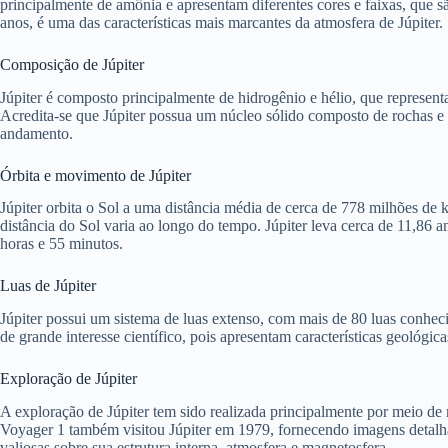
principalmente de amônia e apresentam diferentes cores e faixas, que 
anos, é uma das características mais marcantes da atmosfera de Júpiter.
Composição de Júpiter
Júpiter é composto principalmente de hidrogênio e hélio, que represe
Acredita-se que Júpiter possua um núcleo sólido composto de rochas e
andamento.
Órbita e movimento de Júpiter
Júpiter orbita o Sol a uma distância média de cerca de 778 milhões de km
distância do Sol varia ao longo do tempo. Júpiter leva cerca de 11,86 
horas e 55 minutos.
Luas de Júpiter
Júpiter possui um sistema de luas extenso, com mais de 80 luas conheci
de grande interesse científico, pois apresentam características geológic
Exploração de Júpiter
A exploração de Júpiter tem sido realizada principalmente por meio de 
Voyager 1 também visitou Júpiter em 1979, fornecendo imagens detalha
valiosas sobre sua estrutura interna, atmosfera e magnetosfera.