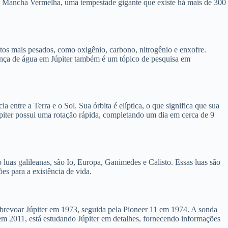
nde Mancha Vermelha, uma tempestade gigante que existe há mais de 300
os mais pesados, como oxigênio, carbono, nitrogênio e enxofre.
ença de água em Júpiter também é um tópico de pesquisa em
 entre a Terra e o Sol. Sua órbita é elíptica, o que significa que sua
Júpiter possui uma rotação rápida, completando um dia em cerca de 9
luas galileanas, são Io, Europa, Ganimedes e Calisto. Essas luas são
es para a existência de vida.
sobrevoar Júpiter em 1973, seguida pela Pioneer 11 em 1974. A sonda
em 2011, está estudando Júpiter em detalhes, fornecendo informações