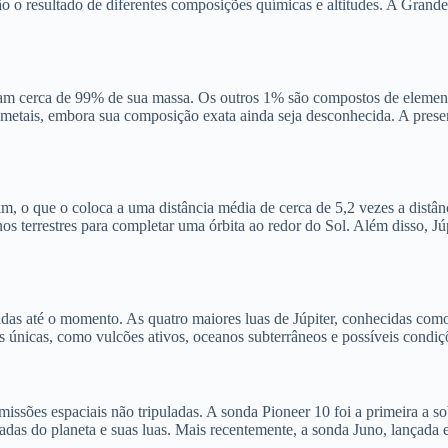
são o resultado de diferentes composições químicas e altitudes. A Gra
ntam cerca de 99% de sua massa. Os outros 1% são compostos de element
 metais, embora sua composição exata ainda seja desconhecida. A pres
, o que o coloca a uma distância média de cerca de 5,2 vezes a distância
anos terrestres para completar uma órbita ao redor do Sol. Além disso, 
das até o momento. As quatro maiores luas de Júpiter, conhecidas como 
as únicas, como vulcões ativos, oceanos subterrâneos e possíveis condiçõ
missões espaciais não tripuladas. A sonda Pioneer 10 foi a primeira a 
das do planeta e suas luas. Mais recentemente, a sonda Juno, lançada 