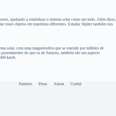
ores, ajudando a estabilizar o sistema solar como um todo. Além disso,
ar esses objetos em trajetórias diferentes. Estudar Júpiter também nos
istema solar, com uma magnetosfera que se estende por milhões de
nos proeminentes do que os de Saturno, também são um aspecto
 600 km/h.
Partners
Press
About
Useful