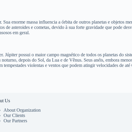
 Sua enorme massa influencia a órbita de outros planetas e objetos men
os de asteroides e cometas, devido à sua forte gravidade que pode desvi
asosos em geral.
piter. Júpiter possui o maior campo magnético de todos os planetas do s
 céu noturno, depois do Sol, da Lua e de Vênus. Seus anéis, embora me
com tempestades violentas e ventos que podem atingir velocidades de até
ut Us
About Organization
Our Clients
Our Partners