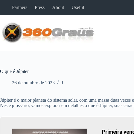
Pular
Partners
Press
About
Useful
para
o
conteúdo
O que é Júpiter
26 de outubro de 2023
J
Júpiter é o maior planeta do sistema solar, com uma massa duas vezes e
Neste glossário, vamos explorar em detalhes o que é Júpiter, suas caract
Primeira ven