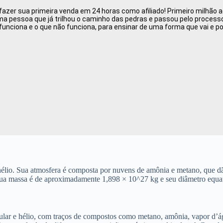
zer sua primeira venda em 24 horas como afiliado! Primeiro milhão ao
 pessoa que já trilhou o caminho das pedras e passou pelo processo d
funciona e o que não funciona, para ensinar de uma forma que vai e p
élio. Sua atmosfera é composta por nuvens de amônia e metano, que dão 
 Sua massa é de aproximadamente 1,898 × 10^27 kg e seu diâmetro equat
ular e hélio, com traços de compostos como metano, amônia, vapor d’á