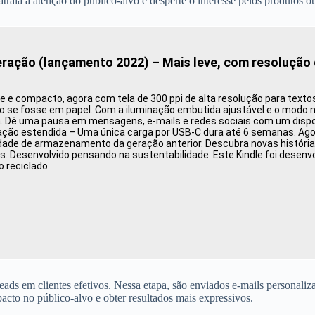
atraia a atenção do público-alvo e desperte o interesse pelos produtos o
eração (lançamento 2022) – Mais leve, com resolução
ve e compacto, agora com tela de 300 ppi de alta resolução para text
o se fosse em papel. Com a iluminação embutida ajustável e o modo notu
a. Dê uma pausa em mensagens, e-mails e redes sociais com um dispos
ação estendida – Uma única carga por USB-C dura até 6 semanas. Agor
dade de armazenamento da geração anterior. Descubra novas histórias
os. Desenvolvido pensando na sustentabilidade. Este Kindle foi desenv
 reciclado.
eads em clientes efetivos. Nessa etapa, são enviados e-mails personaliz
cto no público-alvo e obter resultados mais expressivos.