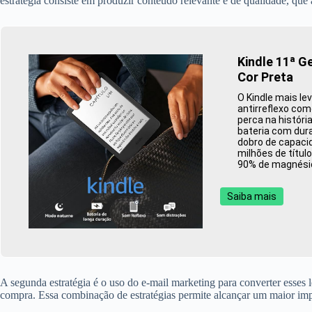
estratégia consiste em produzir conteúdo relevante e de qualidade, que 
Kindle 11ª G
Cor Preta
O Kindle mais le
antirreflexo com
perca na históri
bateria com dur
dobro de capaci
milhões de títul
90% de magnésio
Saiba mais
A segunda estratégia é o uso do e-mail marketing para converter esses l
compra. Essa combinação de estratégias permite alcançar um maior impa