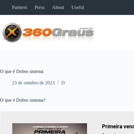
Pular
Partners
Press
About
Useful
para
o
conteúdo
O que é Dobro sistema
23 de outubro de 2023
D
O que é Dobro sistema?
Primeira ven