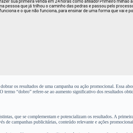
zer sua primeira venda em 24 horas como afiliado! Primeiro milhão ao
 pessoa que já trilhou o caminho das pedras e passou pelo processo d
funciona e o que não funciona, para ensinar de uma forma que vai e p
dobrar os resultados de uma campanha ou ação promocional. Essa abord
O termo “dobro” refere-se ao aumento significativo dos resultados obti
tintas, que se complementam e potencializam os resultados. A primeira e
ravés de campanhas publicitárias, conteúdo relevante e ações promocionai