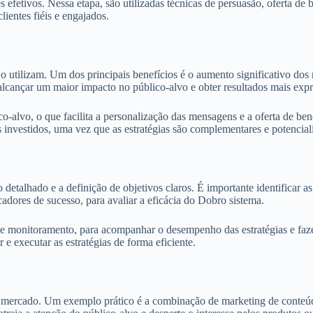
s efetivos. Nessa etapa, são utilizadas técnicas de persuasão, oferta de
lientes fiéis e engajados.
o utilizam. Um dos principais benefícios é o aumento significativo dos
alcançar um maior impacto no público-alvo e obter resultados mais expr
alvo, o que facilita a personalização das mensagens e a oferta de bene
os investidos, uma vez que as estratégias são complementares e potencial
talhado e a definição de objetivos claros. É importante identificar as
dores de sucesso, para avaliar a eficácia do Dobro sistema.
s e monitoramento, para acompanhar o desempenho das estratégias e fa
e executar as estratégias de forma eficiente.
 mercado. Um exemplo prático é a combinação de marketing de conteúdo