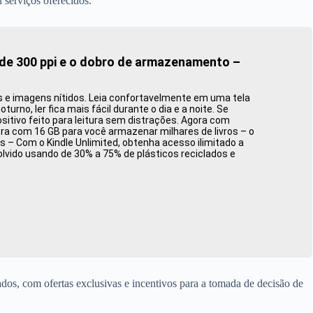
u serviços oferecidos.
 de 300 ppi e o dobro de armazenamento –
os e imagens nítidos. Leia confortavelmente em uma tela
rno, ler fica mais fácil durante o dia e a noite. Se
itivo feito para leitura sem distrações. Agora com
a com 16 GB para você armazenar milhares de livros – o
 – Com o Kindle Unlimited, obtenha acesso ilimitado a
olvido usando de 30% a 75% de plásticos reciclados e
ados, com ofertas exclusivas e incentivos para a tomada de decisão de