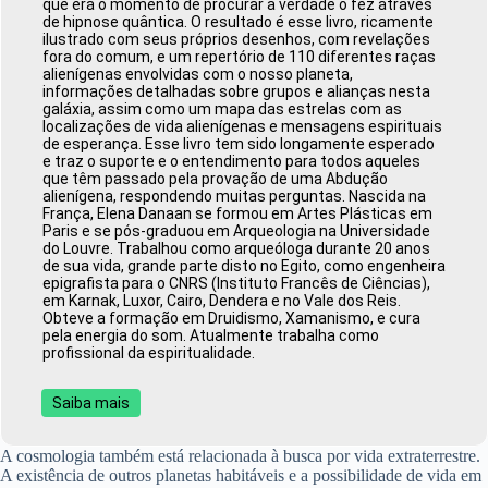
que era o momento de procurar a verdade o fez através
de hipnose quântica. O resultado é esse livro, ricamente
ilustrado com seus próprios desenhos, com revelações
fora do comum, e um repertório de 110 diferentes raças
alienígenas envolvidas com o nosso planeta,
informações detalhadas sobre grupos e alianças nesta
galáxia, assim como um mapa das estrelas com as
localizações de vida alienígenas e mensagens espirituais
de esperança. Esse livro tem sido longamente esperado
e traz o suporte e o entendimento para todos aqueles
que têm passado pela provação de uma Abdução
alienígena, respondendo muitas perguntas. Nascida na
França, Elena Danaan se formou em Artes Plásticas em
Paris e se pós-graduou em Arqueologia na Universidade
do Louvre. Trabalhou como arqueóloga durante 20 anos
de sua vida, grande parte disto no Egito, como engenheira
epigrafista para o CNRS (Instituto Francês de Ciências),
em Karnak, Luxor, Cairo, Dendera e no Vale dos Reis.
Obteve a formação em Druidismo, Xamanismo, e cura
pela energia do som. Atualmente trabalha como
profissional da espiritualidade.
Saiba mais
A cosmologia também está relacionada à busca por vida extraterrestre.
A existência de outros planetas habitáveis e a possibilidade de vida em